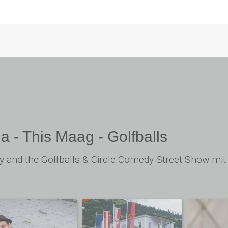
la - This Maag - Golfballs
 and the Golfballs & Circle-Comedy-Street-Show mit