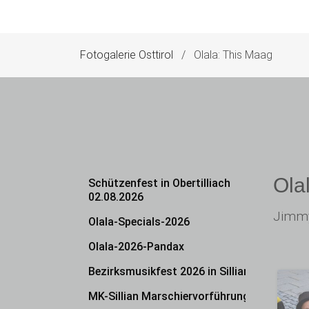
Fotogalerie Osttirol
Olala: This Maag
Navigation
Ola
Schützenfest in Obertilliach
überspringen
02.08.2026
Jimmy
Olala-Specials-2026
Olala-2026-Pandax
Bezirksmusikfest 2026 in Sillian
MK-Sillian Marschiervorführung